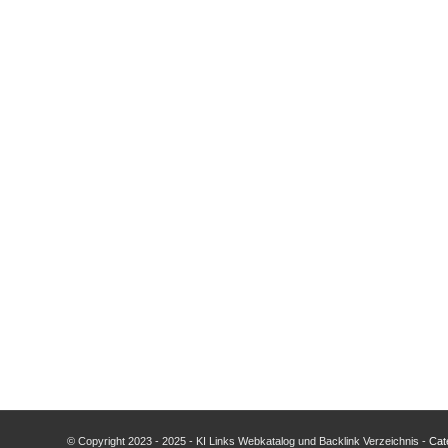
© Copyright 2023 - 2025 - KI Links Webkatalog und Backlink Verzeichnis -
Cate