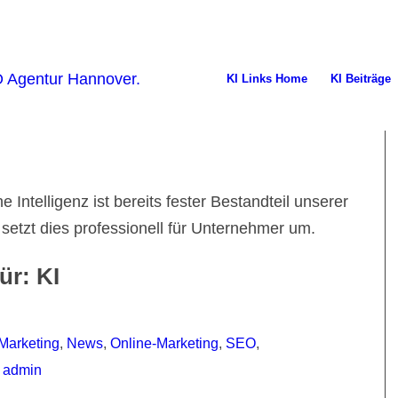
KI Links Home
KI Beiträge
he Intelligenz ist bereits fester Bestandteil unserer
etzt dies professionell für Unternehmer um.
für:
KI
 Marketing
,
News
,
Online-Marketing
,
SEO
,
n
admin